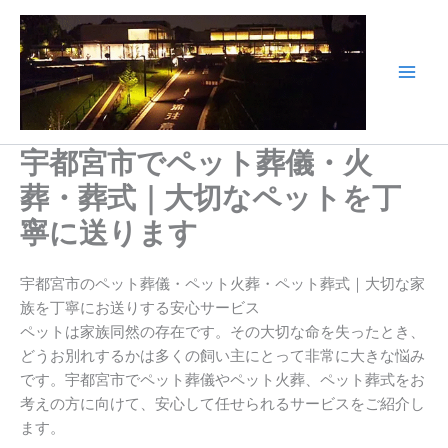
内
容
を
ス
Main
キ
Men
ッ
宇都宮市でペット葬儀・火
プ
葬・葬式｜大切なペットを丁
寧に送ります
宇都宮市のペット葬儀・ペット火葬・ペット葬式｜大切な家
族を丁寧にお送りする安心サービス
ペットは家族同然の存在です。その大切な命を失ったとき、
どうお別れするかは多くの飼い主にとって非常に大きな悩み
です。宇都宮市でペット葬儀やペット火葬、ペット葬式をお
考えの方に向けて、安心して任せられるサービスをご紹介し
ます。