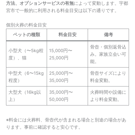
方法、オプションサービスの有無
によって変動します。宇都
宮市で一般的に利用される料金目安は以下の通りです。
個別火葬の料金目安
ペットの種類
料金目安
備考
骨壺・個別返骨込
小型犬（〜5kg程
15,000円〜
み。家族立会い可
度）、猫
25,000円
能。
中型犬（6〜15kg
25,000円〜
骨壺サイズにより
程度）
35,000円
料金変動。
大型犬（16kg以
35,000円〜
火葬時間や設備に
上）
50,000円
より料金変動。
※料金には火葬料、骨壺代が含まれる場合と別途の場合があ
ります。事前に確認すると安心です。