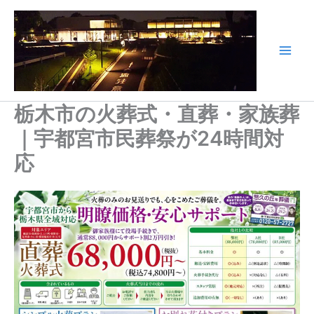
内
容
を
ス
Main
キ
Men
ッ
栃木市の火葬式・直葬・家族葬
プ
｜宇都宮市民葬祭が24時間対
応