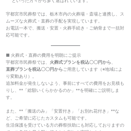
といった方々から多く選ばれています。
宇都宮市民葬祭では、栃木市内の火葬場・斎場と連携し、ス
ムーズな火葬式・直葬の手配を実現しています。
お電話一本で、搬送・安置・火葬手続き・ご納骨まで一括対
応可能です。
■ 火葬式・直葬の費用を明朗にご提示
宇都宮市民葬祭では、
火葬式プランを税込〇〇円から
、
直葬プランを税込〇〇円から
ご用意しています（※地域によ
り変動あり）。
追加料金が発生しないよう、事前にすべての費用をお見積も
りし、**「総額いくらかかるのか」**を明確にご説明しま
す。
また、**「搬送のみ」「安置付き」「お別れ花付き」**な
ど、ご希望に応じたカスタムも可能です。
生活保護を受けている方の葬祭扶助にも対応しておりますの